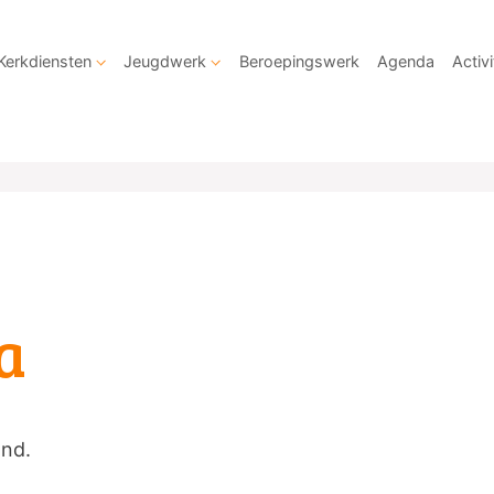
Kerkdiensten
Jeugdwerk
Beroepingswerk
Agenda
Activi
a
and.