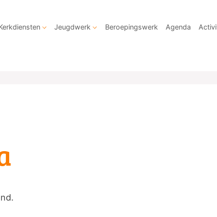
Kerkdiensten
Jeugdwerk
Beroepingswerk
Agenda
Activi
a
and.