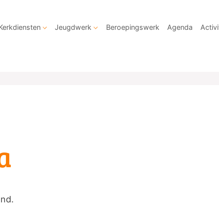
Kerkdiensten
Jeugdwerk
Beroepingswerk
Agenda
Activi
a
and.