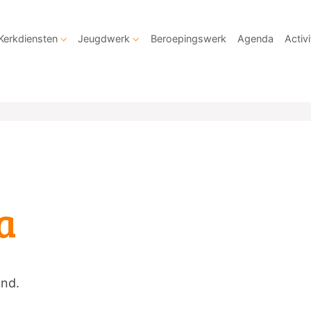
Kerkdiensten
Jeugdwerk
Beroepingswerk
Agenda
Activi
a
and.