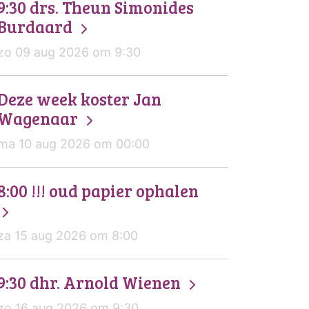
9:30 drs. Theun Simonides
Burdaard
zo 09 aug 2026 om 9:30
Deze week koster Jan
Wagenaar
ma 10 aug 2026 om 00:00
8:00 !!! oud papier ophalen
za 15 aug 2026 om 8:00
9:30 dhr. Arnold Wienen
zo 16 aug 2026 om 9:30